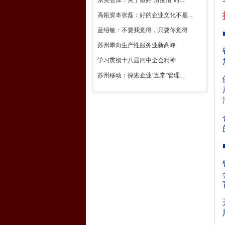
东吴智库：关于做好“后疫情”时...
高瓴资本张磊：好的企业文化不是...
蓝绍敏：不要我觉得，只要你觉得
苏州攀向生产性服务业新高峰
学习贯彻十八届四中全会精神
苏州移动：探索企业“五常”管理...