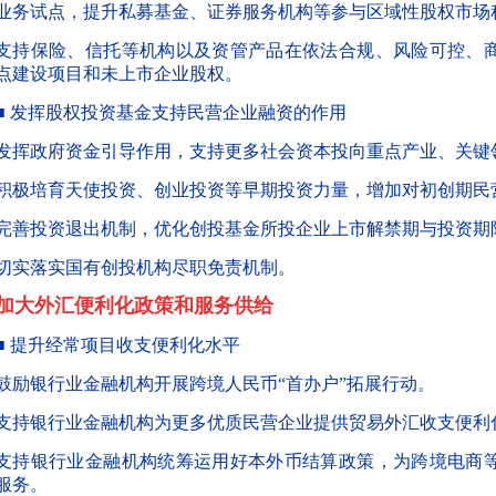
业务试点，提升私募基金、证券服务机构等参与区域性股权市场
支持保险、信托等机构以及资管产品在依法合规、风险可控、
点建设项目和未上市企业股权。
■ 发挥股权投资基金支持民营企业融资的作用
发挥政府资金引导作用，支持更多社会资本投向重点产业、关键
积极培育天使投资、创业投资等早期投资力量，增加对初创期民
完善投资退出机制，优化创投基金所投企业上市解禁期与投资期
切实落实国有创投机构尽职免责机制。
加大外汇便利化政策和服务供给
■ 提升经常项目收支便利化水平
鼓励银行业金融机构开展跨境人民币
“首办户”
拓展行动。
支持银行业金融机构为更多优质民营企业提供贸易外汇收支便利
支持银行业金融机构统筹运用好本外币结算政策，为跨境电商
服务。