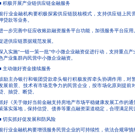
■ 积极开展产业链供应链金融服务
银行业金融机构要积极探索供应链脱核模式，支持供应链上民
押贷款等业务。
进一步完善中征应收账款融资服务平台功能，加强服务平台应用
促进供应链票据规范发展。
深入实施
“一链一策一批”
中小微企业融资促进行动，支持重点产
色产业集群内民营中小微企业融资。
■ 主动做好资金接续服务
鼓励主办银行和银团贷款牵头银行积极发挥牵头协调作用，对
发展前景、技术有市场竞争力的民营企业，按市场化原则提前
贷、抽贷、断贷。
抓好《关于做好当前金融支持房地产市场平稳健康发展工作的通知》
策落实落地，保持信贷、债券等重点融资渠道稳定，合理满足民
■ 切实抓好促发展和防风险
银行业金融机构要增强服务民营企业的可持续性，依法合规审慎