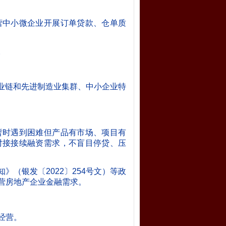
营中小微企业开展订单贷款、仓单质
。
业链和先进制造业集群、中小企业特
暂时遇到困难但产品有市场、项目有
对接接续融资需求，不盲目停贷、压
（银发〔2022〕254号文）等政
营房地产企业金融需求。
经营。