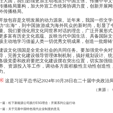
任大国，我们必须更加主动地宣介中国主张、传播中华文
传播格局重构，加大外宣工作统筹协调力度，创新开展网
外传播格局。
开放包容是文明发展的动力源泉。近年来，我国一些文学
功“出海”，到中国旅游成为海外民众的新时尚，彰显了
量。我们要强化用文化同世界对话的理念，广泛开展形式
更多富有历史文化底蕴、反映当代中国生活、具备国际文
极主动地学习借鉴人类一切优秀文明成果，创造一批熔铸
建设文化强国是全党全社会的共同任务。要加强党中央对
导，完善文化建设领导管理体制机制，搞好规划设计、统
各级党委和政府要把文化建设摆在突出位置，切实加强组
养、资源投入等工作，调动各方面积极性主动性创造性
力。
※
这是习近平总书记2024年10月28日在二十届中央政
（来源：《求
一篇：松下新能源公司践行ESG理念：开展系列公益行动
一篇：关于完善中国特色现代企业制度的意见