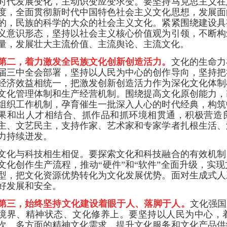
时代发展变化，主动识变应变求变。要坚持马克思主义在
度，全面贯彻新时代中国特色社会主义文化思想，发展面
的，民族的科学的大众的社会主义文化。紧紧围绕建设具
义意识形态，坚持以社会主义核心价值观为引领，不断构
量，发展壮大主流价值、主流舆论、主流文化。
第二，着力激发全民族文化创新创造活力。
文化的生命力
届三中全会部署，坚持以人民为中心的创作导向，坚持把
经济效益相统一，把激发创新创造活力作为深化文化体制
文化管理体制和生产经营机制。围绕提高文化原创能力，
组织工作机制，孕育催生一批深入人心的时代经典，构筑
果和出人才相结合、抓作品和抓环境相贯通，积极营造
主、文艺民主，支持作家、艺术家和专家学者扎根生活、
力持续迸发。
文化与科技相生相促。要探索文化和科技融合的有效机制
文化创作生产流程，推动“硬件”和“软件”全面升级，实
型，把文化资源优势转化为文化发展优势。面对生成式人
好发展和安全。
第三，始终坚持文化建设着眼于人、落脚于人。
文化强国
境界、精神状态、文化修养上。要坚持以人民为中心，
次、多方面的精神文化需求，提升文化服务和文化产品供