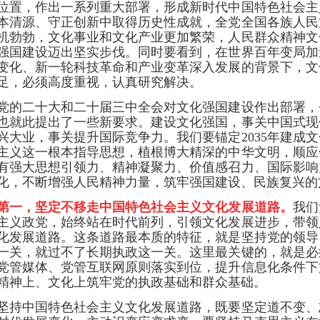
位置，作出一系列重大部署，形成新时代中国特色社会主
本清源、守正创新中取得历史性成就，全党全国各族人民
机勃勃，文化事业和文化产业更加繁荣，人民群众精神文
强国建设迈出坚实步伐。同时要看到，在世界百年变局加
变化、新一轮科技革命和产业变革深入发展的背景下，文
足，必须高度重视，认真研究解决。
党的二十大和二十届三中全会对文化强国建设作出部署，
也就此提出了一些新要求。建设文化强国，事关中国式现
兴大业，事关提升国际竞争力。我们要锚定2035年建成
主义这一根本指导思想，植根博大精深的中华文明，顺应
有强大思想引领力、精神凝聚力、价值感召力、国际影响
化，不断增强人民精神力量，筑牢强国建设、民族复兴的
第一，坚定不移走中国特色社会主义文化发展道路。
我们
主义政党，始终站在时代前列，引领文化发展进步，带领
化发展道路。这条道路最本质的特征，就是坚持党的领导
一关，就过不了长期执政这一关。这里最关键的，就是必
党管媒体、党管互联网原则落实到位，提升信息化条件下
精神上、文化上筑牢党的执政基础和群众基础。
坚持中国特色社会主义文化发展道路，既要坚定道不变、