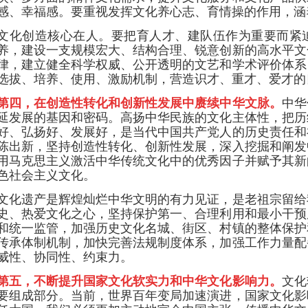
感、幸福感。要重视发挥文化养心志、育情操的作用，涵
文化创造核心在人。要把育人才、建队伍作为重要而紧
养，建设一支规模宏大、结构合理、锐意创新的高水平文
律，建立健全科学权威、公开透明的文艺和学术评价体系
选拔、培养、使用、激励机制，营造识才、重才、爱才的
第四，在创造性转化和创新性发展中赓续中华文脉。
中华
延发展的基因和密码。高扬中华民族的文化主体性，把历
好、弘扬好、发展好，是当代中国共产党人的历史责任和
陈出新，坚持创造性转化、创新性发展，深入挖掘和阐发
用马克思主义激活中华传统文化中的优秀因子并赋予其新
色社会主义文化。
文化遗产是辉煌灿烂中华文明的有力见证，是老祖宗留给
史、热爱文化之心，坚持保护第一、合理利用和最小干预
和统一监管，加强历史文化名城、街区、村镇的整体保护
传承体制机制，加快完善法规制度体系，加强工作力量配
威性、协同性、约束力。
第五，不断提升国家文化软实力和中华文化影响力。
文化
要组成部分。当前，世界百年变局加速演进，国家文化影