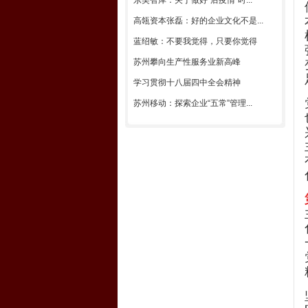
东吴智库：关于做好“后疫情”时...
高瓴资本张磊：好的企业文化不是...
蓝绍敏：不要我觉得，只要你觉得
苏州攀向生产性服务业新高峰
学习贯彻十八届四中全会精神
苏州移动：探索企业“五常”管理...